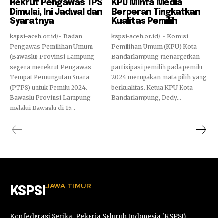
Rekrut Pengawas TPS
KPU Minta Media
Dimulai, Ini Jadwal dan
Berperan Tingkatkan
Syaratnya
Kualitas Pemilih
kspsi-aceh.or.id/- Badan
kspsi-aceh.or.id/ - Komisi
Pengawas Pemilihan Umum
Pemilihan Umum (KPU) Kota
(Bawaslu) Provinsi Lampung
Bandarlampung menargetkan
segera merekrut Pengawas
partisipasi pemilih pada pemilu
Tempat Pemungutan Suara
2024 merupakan mata pilih yang
(PTPS) untuk Pemilu 2024.
berkualitas. Ketua KPU Kota
Bawaslu Provinsi Lampung
Bandarlampung, Dedy...
melalui Bawaslu di 15...
JAWA TIMUR
KSPSI
Konfederasi Serikat Pekerja Seluruh Indonesia (KSPSI),