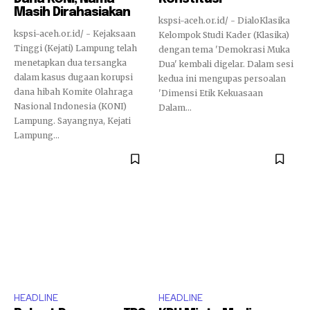
Masih Dirahasiakan
kspsi-aceh.or.id/ - DialoKlasika
kspsi-aceh.or.id/ - Kejaksaan
Kelompok Studi Kader (Klasika)
Tinggi (Kejati) Lampung telah
dengan tema 'Demokrasi Muka
menetapkan dua tersangka
Dua' kembali digelar. Dalam sesi
dalam kasus dugaan korupsi
kedua ini mengupas persoalan
dana hibah Komite Olahraga
'Dimensi Etik Kekuasaan
Nasional Indonesia (KONI)
Dalam...
Lampung. Sayangnya, Kejati
Lampung...
HEADLINE
HEADLINE