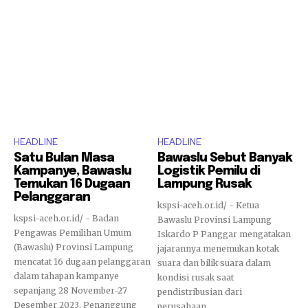
HEADLINE
HEADLINE
Satu Bulan Masa
Bawaslu Sebut Banyak
Kampanye, Bawaslu
Logistik Pemilu di
Temukan 16 Dugaan
Lampung Rusak
Pelanggaran
kspsi-aceh.or.id/ - Ketua
kspsi-aceh.or.id/ - Badan
Bawaslu Provinsi Lampung
Pengawas Pemilihan Umum
Iskardo P Panggar mengatakan
(Bawaslu) Provinsi Lampung
jajarannya menemukan kotak
mencatat 16 dugaan pelanggaran
suara dan bilik suara dalam
dalam tahapan kampanye
kondisi rusak saat
sepanjang 28 November-27
pendistribusian dari
Desember 2023. Penanggung
perusahaan...