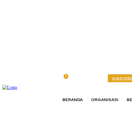
0
Wednesday, August 5, 2026
My account
SUBSCRIBE
BERANDA
ORGANISASI
BE