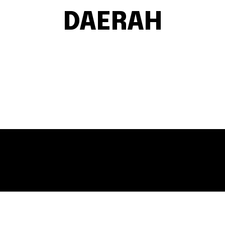
DAERAH
APLIKASI
ARITORIAL
AUDIO VISUAL
BERITA
DIGITAL