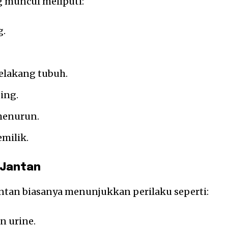
g muncul meliputi:
g.
elakang tubuh.
ing.
menurun.
milik.
 Jantan
antan biasanya menunjukkan perilaku seperti:
 urine.