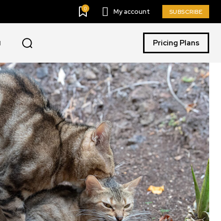
0
My account
SUBSCRIBE
Pricing Plans
I