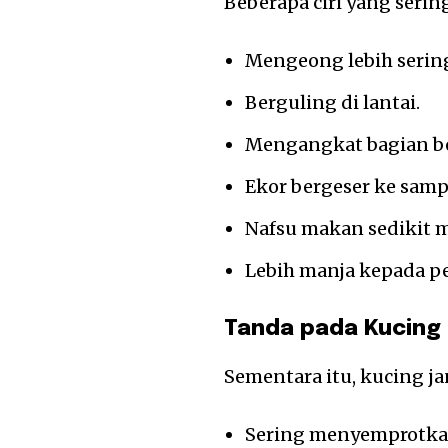
Beberapa ciri yang serin
Mengeong lebih serin
Berguling di lantai.
Mengangkat bagian b
Ekor bergeser ke samp
Nafsu makan sedikit 
Lebih manja kepada pe
Tanda pada Kucing
Sementara itu, kucing j
Sering menyemprotkan