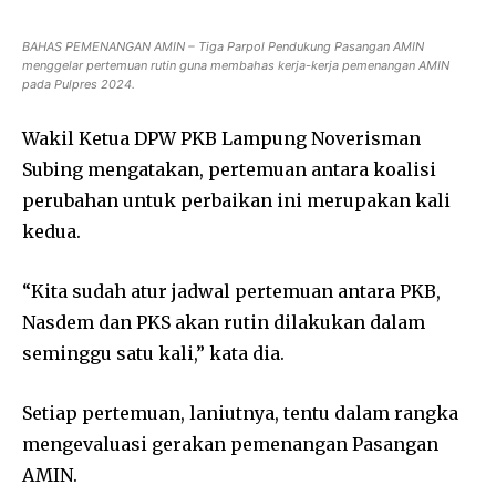
BAHAS PEMENANGAN AMIN – Tiga Parpol Pendukung Pasangan AMIN
menggelar pertemuan rutin guna membahas kerja-kerja pemenangan AMIN
pada Pulpres 2024
.
Wakil Ketua DPW PKB Lampung Noverisman
Subing mengatakan, pertemuan antara koalisi
perubahan untuk perbaikan ini merupakan kali
kedua.
“Kita sudah atur jadwal pertemuan antara PKB,
Nasdem dan PKS akan rutin dilakukan dalam
seminggu satu kali,” kata dia.
Setiap pertemuan, laniutnya, tentu dalam rangka
mengevaluasi gerakan pemenangan Pasangan
AMIN.