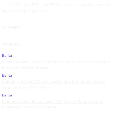
pada 20 Februari 1973 (dulu FBSI), adalah salah satu konfederasi
buruh terbesar di Indonesia.
COMPANY
TRENDING
Berita
Kucing Kawin: Proses, Tanda-Tanda, Usia Ideal, dan Cara
Merawat Setelah Kawin
Berita
Helena Lim Siapa? Profil, Karier, dan Perjalanan Sosok
yang Jadi Sorotan Publik
Berita
Kalender Jawa Bulan Juni 2025: Weton, Pasaran, dan
Maknanya dalam Kehidupan