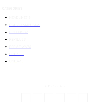
CATEGORIES
HEADLINE
219
DUNIA KAMPUS
109
POLITIK
102
PEMILU
88
PERISTIWA
76
UIN RIL
61
UNILA
48
© KSPSI 2026