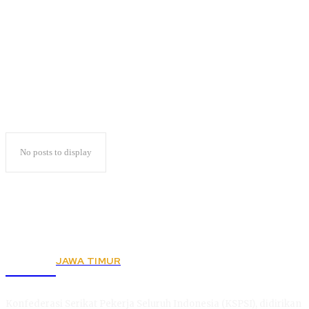
Anis
No posts to display
JAWA TIMUR
KSPSI
Konfederasi Serikat Pekerja Seluruh Indonesia (KSPSI), didirikan