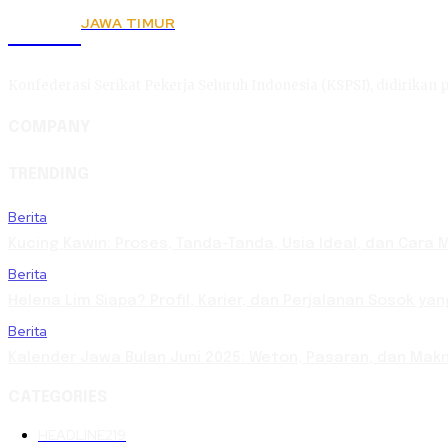
JAWA TIMUR
KSPSI
Konfederasi Serikat Pekerja Seluruh Indonesia (KSPSI), didirikan p
COMPANY
TRENDING
Berita
Kucing Kawin: Proses, Tanda-Tanda, Usia Ideal, dan Cara
Berita
Helena Lim Siapa? Profil, Karier, dan Perjalanan Sosok yan
Berita
Kalender Jawa Bulan Juni 2025: Weton, Pasaran, dan Ma
CATEGORIES
HEADLINE
219