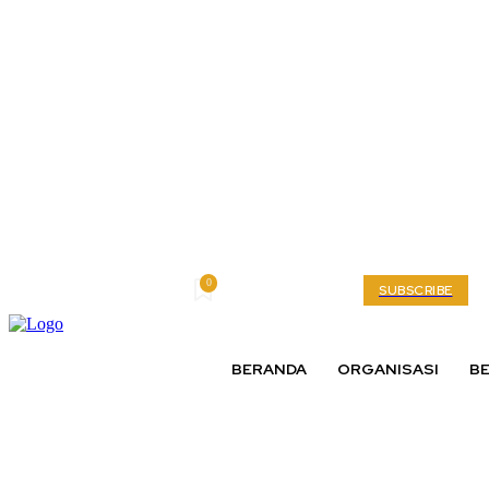
0
Friday, August 7, 2026
My account
SUBSCRIBE
BERANDA
ORGANISASI
BE