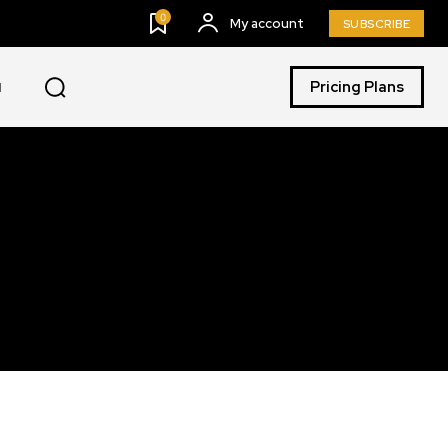
0
My account
SUBSCRIBE
Pricing Plans
I