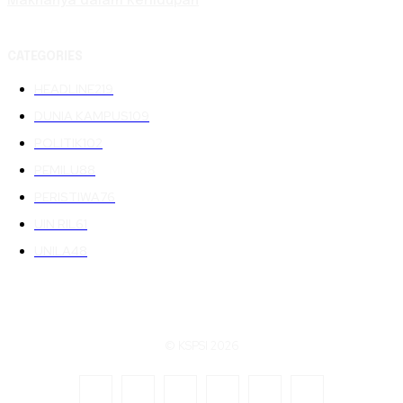
Maknanya dalam Kehidupan
CATEGORIES
HEADLINE
219
DUNIA KAMPUS
109
POLITIK
102
PEMILU
88
PERISTIWA
76
UIN RIL
61
UNILA
48
© KSPSI 2026