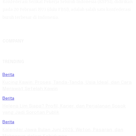
Konfederasi Serikat Pekerja Seluruh Indonesia (KSPSI), didirikan
pada 20 Februari 1973 (dulu FBSI), adalah salah satu konfederasi
buruh terbesar di Indonesia.
COMPANY
TRENDING
Berita
Kucing Kawin: Proses, Tanda-Tanda, Usia Ideal, dan Cara
Merawat Setelah Kawin
Berita
Helena Lim Siapa? Profil, Karier, dan Perjalanan Sosok
yang Jadi Sorotan Publik
Berita
Kalender Jawa Bulan Juni 2025: Weton, Pasaran, dan