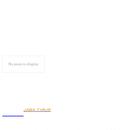
Ulang Tahun Ke-2
No posts to display
JAWA TIMUR
KSPSI