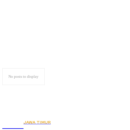
Tren Politik Identitas
Menurun
No posts to display
JAWA TIMUR
KSPSI