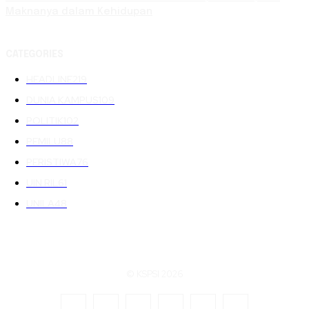
Maknanya dalam Kehidupan
CATEGORIES
HEADLINE
219
DUNIA KAMPUS
109
POLITIK
102
PEMILU
88
PERISTIWA
76
UIN RIL
61
UNILA
48
© KSPSI 2026