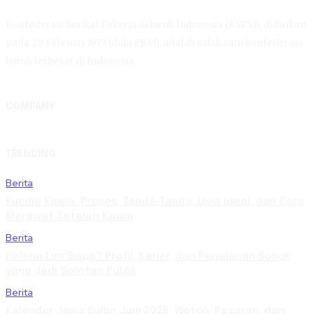
Konfederasi Serikat Pekerja Seluruh Indonesia (KSPSI), didirikan
pada 20 Februari 1973 (dulu FBSI), adalah salah satu konfederasi
buruh terbesar di Indonesia.
COMPANY
TRENDING
Berita
Kucing Kawin: Proses, Tanda-Tanda, Usia Ideal, dan Cara
Merawat Setelah Kawin
Berita
Helena Lim Siapa? Profil, Karier, dan Perjalanan Sosok
yang Jadi Sorotan Publik
Berita
Kalender Jawa Bulan Juni 2025: Weton, Pasaran, dan