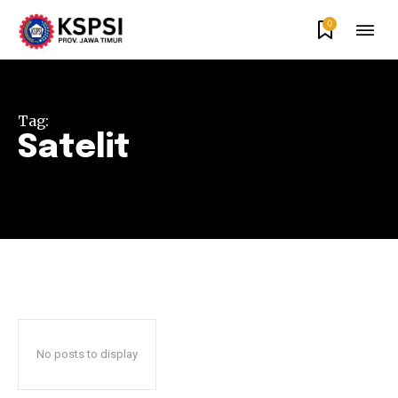
0
Tag:
Satelit
No posts to display