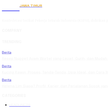
JAWA TIMUR
KSPSI
Konfederasi Serikat Pekerja Seluruh Indonesia (KSPSI), didirikan p
COMPANY
TRENDING
Berita
Resep Nugget Ayam Wortel yang Lezat, Gurih, dan Mudah
Berita
Kucing Kawin: Proses, Tanda-Tanda, Usia Ideal, dan Cara
Berita
Helena Lim Siapa? Profil, Karier, dan Perjalanan Sosok yan
CATEGORIES
HEADLINE
219