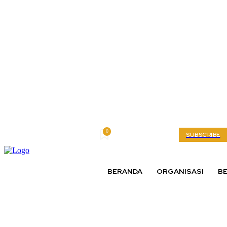
0
Saturday, August 8, 2026
My account
SUBSCRIBE
BERANDA
ORGANISASI
BE