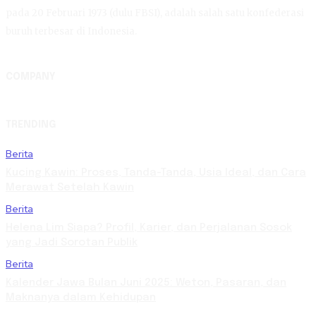
pada 20 Februari 1973 (dulu FBSI), adalah salah satu konfederasi
buruh terbesar di Indonesia.
COMPANY
TRENDING
Berita
Kucing Kawin: Proses, Tanda-Tanda, Usia Ideal, dan Cara
Merawat Setelah Kawin
Berita
Helena Lim Siapa? Profil, Karier, dan Perjalanan Sosok
yang Jadi Sorotan Publik
Berita
Kalender Jawa Bulan Juni 2025: Weton, Pasaran, dan
Maknanya dalam Kehidupan