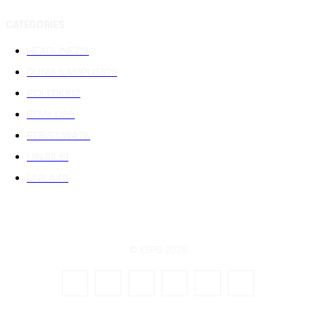
CATEGORIES
HEADLINE
219
DUNIA KAMPUS
109
POLITIK
102
PEMILU
88
PERISTIWA
76
UIN RIL
61
UNILA
48
© KSPSI 2026