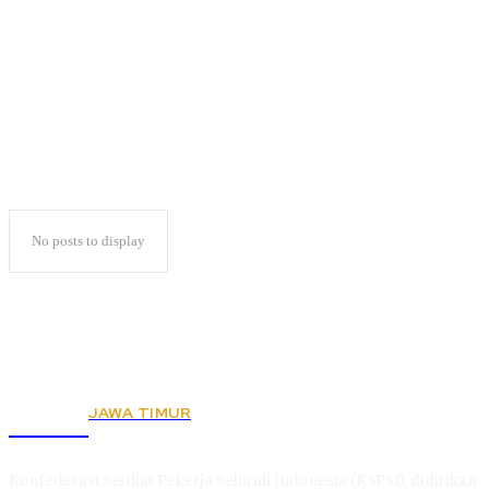
publik
No posts to display
JAWA TIMUR
KSPSI
Konfederasi Serikat Pekerja Seluruh Indonesia (KSPSI), didirikan