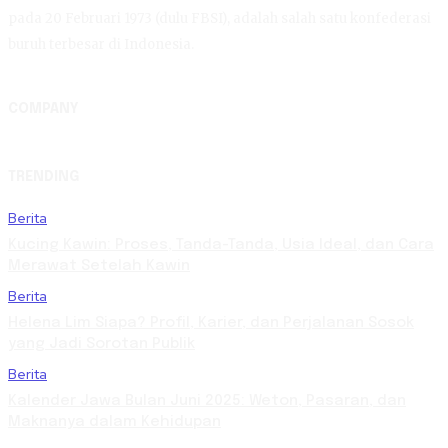
pada 20 Februari 1973 (dulu FBSI), adalah salah satu konfederasi
buruh terbesar di Indonesia.
COMPANY
TRENDING
Berita
Kucing Kawin: Proses, Tanda-Tanda, Usia Ideal, dan Cara
Merawat Setelah Kawin
Berita
Helena Lim Siapa? Profil, Karier, dan Perjalanan Sosok
yang Jadi Sorotan Publik
Berita
Kalender Jawa Bulan Juni 2025: Weton, Pasaran, dan
Maknanya dalam Kehidupan