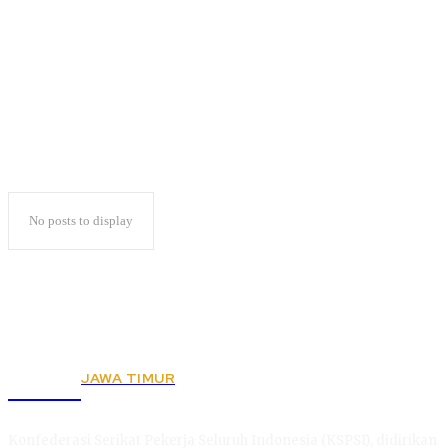
PON 2023
No posts to display
JAWA TIMUR
KSPSI
Konfederasi Serikat Pekerja Seluruh Indonesia (KSPSI), didirikan