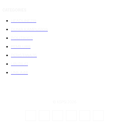
CATEGORIES
HEADLINE
219
DUNIA KAMPUS
109
POLITIK
102
PEMILU
88
PERISTIWA
76
UIN RIL
61
UNILA
48
© KSPSI 2026