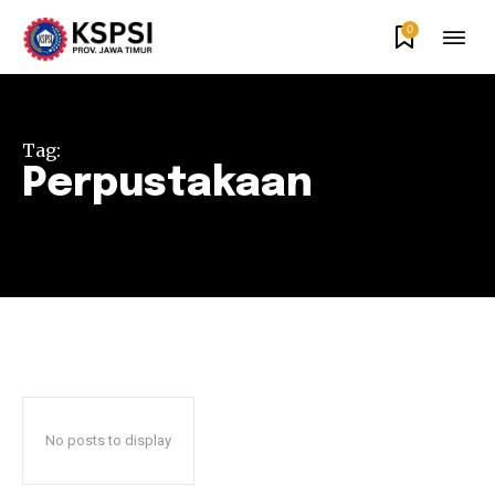
0
Tag:
Perpustakaan
No posts to display