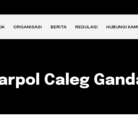
DA
ORGANISASI
BERITA
REGULASI
HUBUNGI KAM
Parpol Caleg Gand