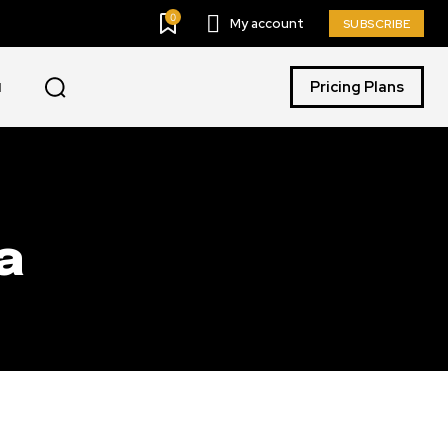
0
My account
SUBSCRIBE
Pricing Plans
I
a