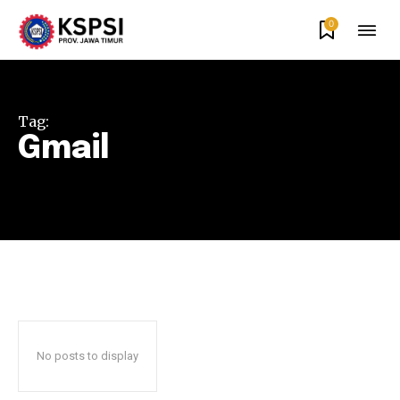
0
Tag:
Gmail
No posts to display