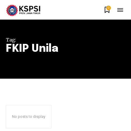
0
Tag:
FKIP Unila
No posts to display