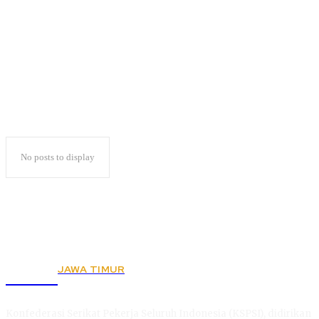
Debat Capres
No posts to display
JAWA TIMUR
KSPSI
Konfederasi Serikat Pekerja Seluruh Indonesia (KSPSI), didirikan