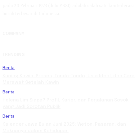
pada 20 Februari 1973 (dulu FBSI), adalah salah satu konfederasi
buruh terbesar di Indonesia.
COMPANY
TRENDING
Berita
Kucing Kawin: Proses, Tanda-Tanda, Usia Ideal, dan Cara
Merawat Setelah Kawin
Berita
Helena Lim Siapa? Profil, Karier, dan Perjalanan Sosok
yang Jadi Sorotan Publik
Berita
Kalender Jawa Bulan Juni 2025: Weton, Pasaran, dan
Maknanya dalam Kehidupan