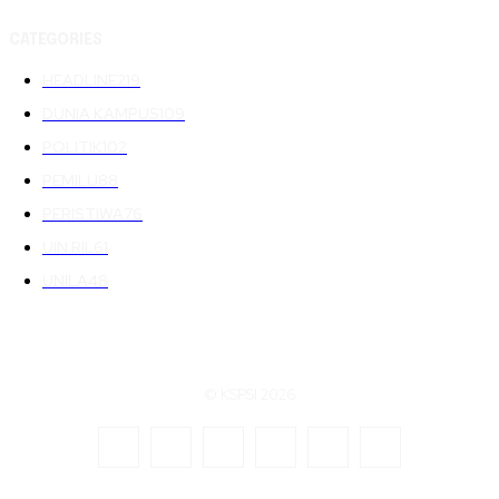
CATEGORIES
HEADLINE
219
DUNIA KAMPUS
109
POLITIK
102
PEMILU
88
PERISTIWA
76
UIN RIL
61
UNILA
48
© KSPSI 2026