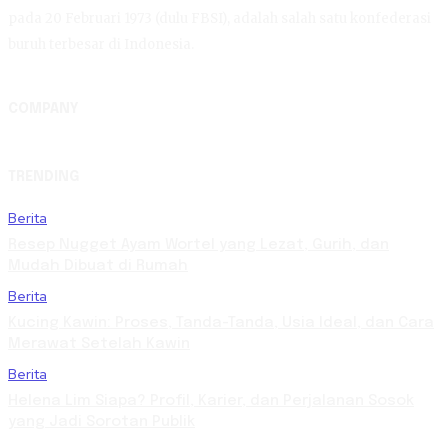
pada 20 Februari 1973 (dulu FBSI), adalah salah satu konfederasi
buruh terbesar di Indonesia.
COMPANY
TRENDING
Berita
Resep Nugget Ayam Wortel yang Lezat, Gurih, dan
Mudah Dibuat di Rumah
Berita
Kucing Kawin: Proses, Tanda-Tanda, Usia Ideal, dan Cara
Merawat Setelah Kawin
Berita
Helena Lim Siapa? Profil, Karier, dan Perjalanan Sosok
yang Jadi Sorotan Publik