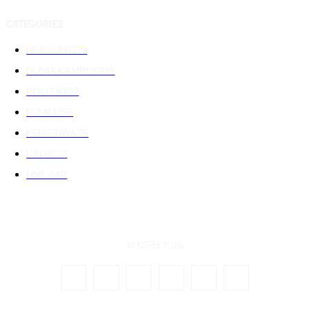
CATEGORIES
HEADLINE
219
DUNIA KAMPUS
109
POLITIK
102
PEMILU
88
PERISTIWA
76
UIN RIL
61
UNILA
48
© KSPSI 2026