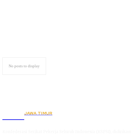
Dapil Neraka
No posts to display
JAWA TIMUR
KSPSI
Konfederasi Serikat Pekerja Seluruh Indonesia (KSPSI), didirikan