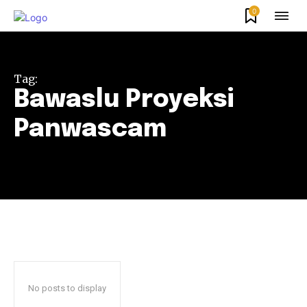
0
Tag:
Bawaslu Proyeksi
Panwascam
No posts to display