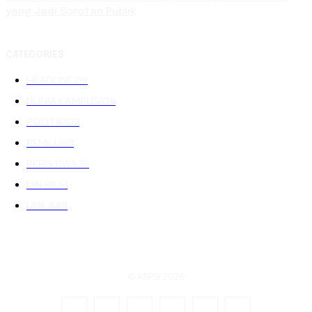
yang Jadi Sorotan Publik
CATEGORIES
HEADLINE
219
DUNIA KAMPUS
109
POLITIK
102
PEMILU
88
PERISTIWA
76
UIN RIL
61
UNILA
48
© KSPSI 2026