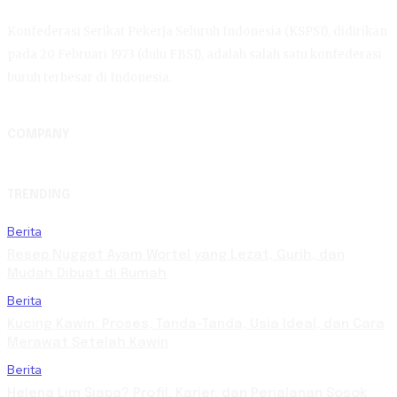
Konfederasi Serikat Pekerja Seluruh Indonesia (KSPSI), didirikan
pada 20 Februari 1973 (dulu FBSI), adalah salah satu konfederasi
buruh terbesar di Indonesia.
COMPANY
TRENDING
Berita
Resep Nugget Ayam Wortel yang Lezat, Gurih, dan
Mudah Dibuat di Rumah
Berita
Kucing Kawin: Proses, Tanda-Tanda, Usia Ideal, dan Cara
Merawat Setelah Kawin
Berita
Helena Lim Siapa? Profil, Karier, dan Perjalanan Sosok