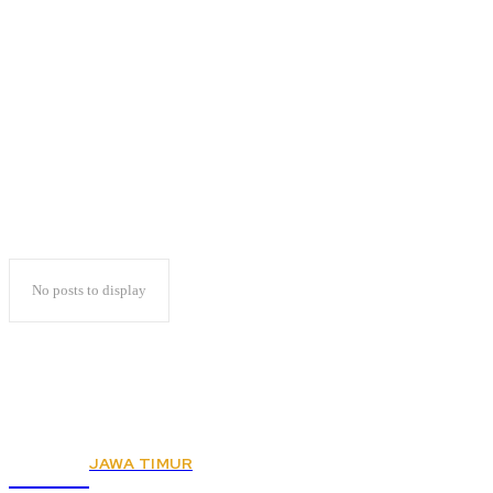
Bawaslu Periksa
Rahmawati Herdian
No posts to display
JAWA TIMUR
KSPSI