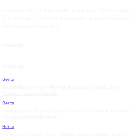
Konfederasi Serikat Pekerja Seluruh Indonesia (KSPSI), didirikan
pada 20 Februari 1973 (dulu FBSI), adalah salah satu konfederasi
buruh terbesar di Indonesia.
COMPANY
TRENDING
Berita
Resep Nugget Ayam Wortel yang Lezat, Gurih, dan
Mudah Dibuat di Rumah
Berita
Kucing Kawin: Proses, Tanda-Tanda, Usia Ideal, dan Cara
Merawat Setelah Kawin
Berita
Helena Lim Siapa? Profil, Karier, dan Perjalanan Sosok