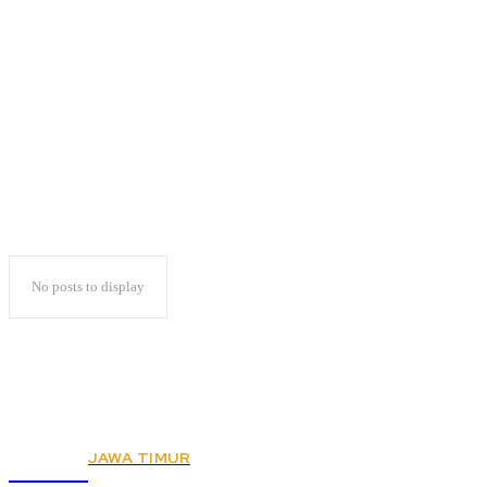
Barisan Perempuan
AMIN
No posts to display
JAWA TIMUR
KSPSI