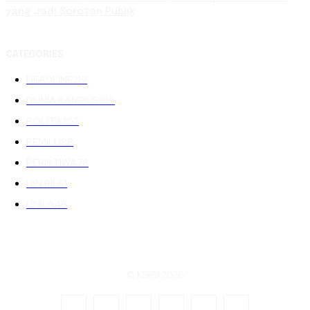
yang Jadi Sorotan Publik
CATEGORIES
HEADLINE
219
DUNIA KAMPUS
109
POLITIK
102
PEMILU
88
PERISTIWA
76
UIN RIL
61
UNILA
48
© KSPSI 2026