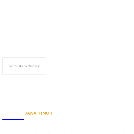
Aduh
No posts to display
JAWA TIMUR
KSPSI