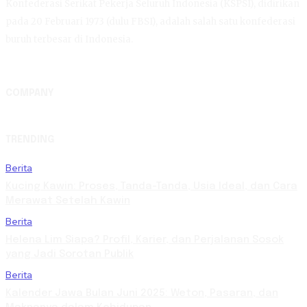
Konfederasi Serikat Pekerja Seluruh Indonesia (KSPSI), didirikan
pada 20 Februari 1973 (dulu FBSI), adalah salah satu konfederasi
buruh terbesar di Indonesia.
COMPANY
TRENDING
Berita
Kucing Kawin: Proses, Tanda-Tanda, Usia Ideal, dan Cara
Merawat Setelah Kawin
Berita
Helena Lim Siapa? Profil, Karier, dan Perjalanan Sosok
yang Jadi Sorotan Publik
Berita
Kalender Jawa Bulan Juni 2025: Weton, Pasaran, dan