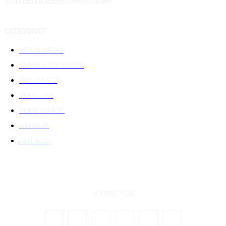
Maknanya dalam Kehidupan
CATEGORIES
HEADLINE
219
DUNIA KAMPUS
109
POLITIK
102
PEMILU
88
PERISTIWA
76
UIN RIL
61
UNILA
48
© KSPSI 2026