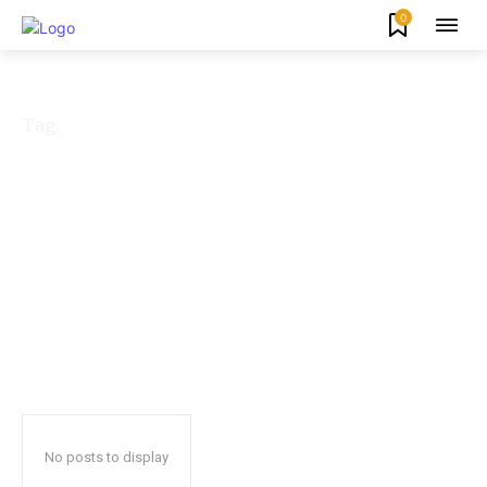
0
Tag:
33 Janji Arinal Dikritik
PDIP
No posts to display