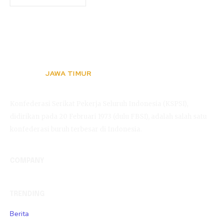
JAWA TIMUR
KSPSI
Konfederasi Serikat Pekerja Seluruh Indonesia (KSPSI),
didirikan pada 20 Februari 1973 (dulu FBSI), adalah salah satu
konfederasi buruh terbesar di Indonesia.
COMPANY
TRENDING
Berita