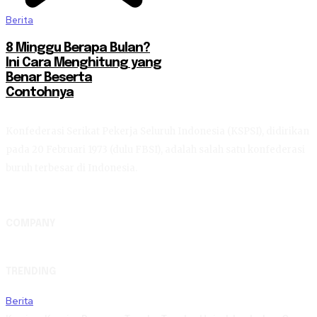
Berita
8 Minggu Berapa Bulan?
Ini Cara Menghitung yang
Benar Beserta
Contohnya
Konfederasi Serikat Pekerja Seluruh Indonesia (KSPSI), didirikan
pada 20 Februari 1973 (dulu FBSI), adalah salah satu konfederasi
buruh terbesar di Indonesia.
COMPANY
TRENDING
Berita