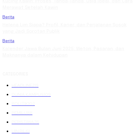
Kucing Kawin: Proses, Tanda-Tanda, Usia Ideal, dan Cara
Merawat Setelah Kawin
Berita
Helena Lim Siapa? Profil, Karier, dan Perjalanan Sosok
yang Jadi Sorotan Publik
Berita
Kalender Jawa Bulan Juni 2025: Weton, Pasaran, dan
Maknanya dalam Kehidupan
CATEGORIES
HEADLINE
219
DUNIA KAMPUS
109
POLITIK
102
PEMILU
88
PERISTIWA
76
UIN RIL
61