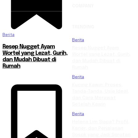
COMPANY
TRENDING
Berita
Berita
Resep Nugget Ayam
Resep Nugget Ayam
Wortel yang Lezat, Gurih,
Wortel yang Lezat, Gurih,
dan Mudah Dibuat di
dan Mudah Dibuat di
Rumah
Rumah
Berita
Kucing Kawin: Proses,
Tanda-Tanda, Usia Ideal,
dan Cara Merawat
Setelah Kawin
Berita
Helena Lim Siapa? Profil,
Karier, dan Perjalanan
Sosok yang Jadi Sorotan