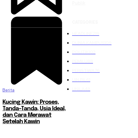
Publik
CATEGORIES
HEADLINE
219
DUNIA KAMPUS
109
POLITIK
102
PEMILU
88
PERISTIWA
76
UIN RIL
61
UNILA
48
Berita
Kucing Kawin: Proses,
Tanda-Tanda, Usia Ideal,
dan Cara Merawat
Setelah Kawin