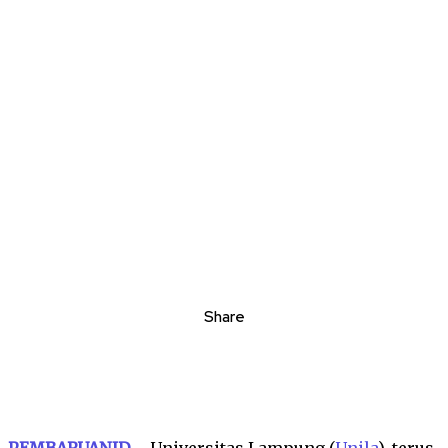
Share
PEMBARUANID
– Universitas Lampung (
Unila
), terus