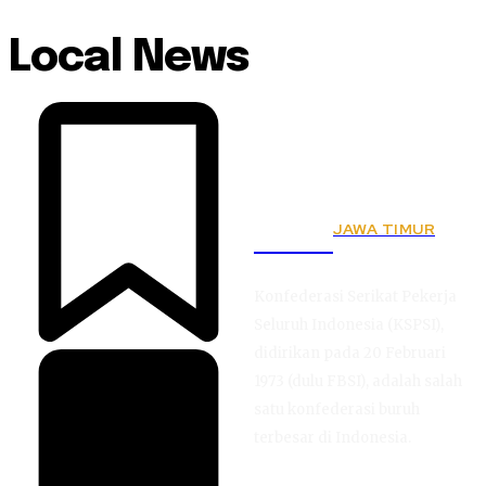
Local News
JAWA TIMUR
KSPSI
Konfederasi Serikat Pekerja
Seluruh Indonesia (KSPSI),
didirikan pada 20 Februari
1973 (dulu FBSI), adalah salah
satu konfederasi buruh
terbesar di Indonesia.