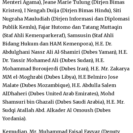
Menteri Agama), Jeane Marie Tulung (Dirjen Bimas
Kristen), I Nengah Duija (Dirjen Bimas Hindu), Siti
Nugraha Mauludiah (Dirjen Informasi dan Diplomasi
Publik Kemlu), Fajar Hutomo dan Tatang Muttaqin
(Staf Ahli Kemenparkeraf), Samsusin (Staf Ahli
Bidang Hukum dan HAM Kemenpora), H.E. Dr.
Abdulghani Nassr Ali Al-Shamiri (Dubes Yaman), H.E.
Dr. Yassir Mohamed Ali (Dubes Sudan), H.E.
Mohammad Boroujerdi (Dubes Iran), H.E. Mr. Zakarya
MM el-Moghrabi (Dubes Libya), H.E Belmiro Jose
Malate (Dubes Mozambique), H.E. Abdulla Salem
AlDhaheri (Dubes United Arab Emirates), Mohd
Shamsuri bin Ghazali (Dubes Saudi Arabia), H.E. Mr.
Sudqi Atallah Abd. Alkader Al Omoush (Dubes
Yordania).
Kemudian, Mr. Muhammad Faisal Fayyaz (Deputy