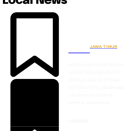
Local News
JAWA TIMUR
KSPSI
Konfederasi Serikat Pekerja
Seluruh Indonesia (KSPSI),
didirikan pada 20 Februari
1973 (dulu FBSI), adalah salah
satu konfederasi buruh
terbesar di Indonesia.
COMPANY