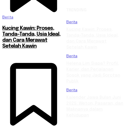
TRENDING
Berita
Berita
Kucing Kawin: Proses,
Kucing Kawin: Proses,
Tanda-Tanda, Usia Ideal,
Tanda-Tanda, Usia Ideal,
dan Cara Merawat
dan Cara Merawat
Setelah Kawin
Setelah Kawin
Berita
Helena Lim Siapa? Profil,
Karier, dan Perjalanan
Sosok yang Jadi Sorotan
Publik
Berita
Kalender Jawa Bulan Juni
2025: Weton, Pasaran, dan
Maknanya dalam
Kehidupan