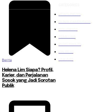
CATEGORIES
HEADLINE
219
DUNIA KAMPUS
109
POLITIK
102
PEMILU
88
PERISTIWA
76
UIN RIL
61
UNILA
48
Berita
Helena Lim Siapa? Profil,
Karier, dan Perjalanan
Sosok yang Jadi Sorotan
Publik