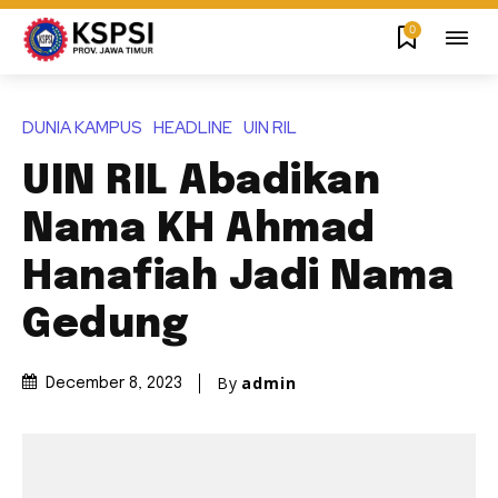
0
DUNIA KAMPUS
HEADLINE
UIN RIL
UIN RIL Abadikan
Nama KH Ahmad
Hanafiah Jadi Nama
Gedung
By
admin
December 8, 2023