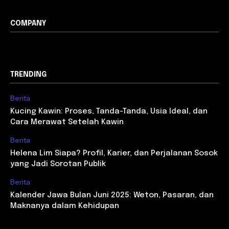
COMPANY
TRENDING
Berita
Kucing Kawin: Proses, Tanda-Tanda, Usia Ideal, dan
Cara Merawat Setelah Kawin
Berita
Helena Lim Siapa? Profil, Karier, dan Perjalanan Sosok
yang Jadi Sorotan Publik
Berita
Kalender Jawa Bulan Juni 2025: Weton, Pasaran, dan
Maknanya dalam Kehidupan