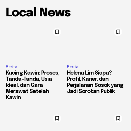
Local News
Berita
Berita
Kucing Kawin: Proses,
Helena Lim Siapa?
Tanda-Tanda, Usia
Profil, Karier, dan
Ideal, dan Cara
Perjalanan Sosok yang
Merawat Setelah
Jadi Sorotan Publik
Kawin