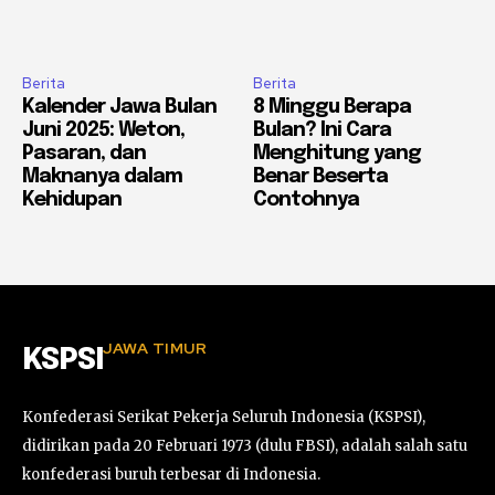
Berita
Berita
Kalender Jawa Bulan
8 Minggu Berapa
Juni 2025: Weton,
Bulan? Ini Cara
Pasaran, dan
Menghitung yang
Maknanya dalam
Benar Beserta
Kehidupan
Contohnya
JAWA TIMUR
KSPSI
Konfederasi Serikat Pekerja Seluruh Indonesia (KSPSI),
didirikan pada 20 Februari 1973 (dulu FBSI), adalah salah satu
konfederasi buruh terbesar di Indonesia.