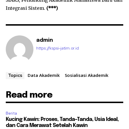
SIARS, Pendukung Akademik Mahasiswa Baru dan
Integrasi Sistem.
(***)
admin
https://kspsi-jatim.or.id
Data Akademik
Sosialisasi Akademik
Topics
Read more
Berita
Kucing Kawin: Proses, Tanda-Tanda, Usia Ideal,
dan Cara Merawat Setelah Kawin