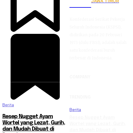
JAWA TIMUR
KSPSI
Konfederasi Serikat Pekerja
Seluruh Indonesia (KSPSI),
didirikan pada 20 Februari
1973 (dulu FBSI), adalah salah
satu konfederasi buruh
terbesar di Indonesia.
COMPANY
TRENDING
Berita
Berita
Resep Nugget Ayam
Resep Nugget Ayam
Wortel yang Lezat, Gurih,
Wortel yang Lezat, Gurih,
dan Mudah Dibuat di
dan Mudah Dibuat di