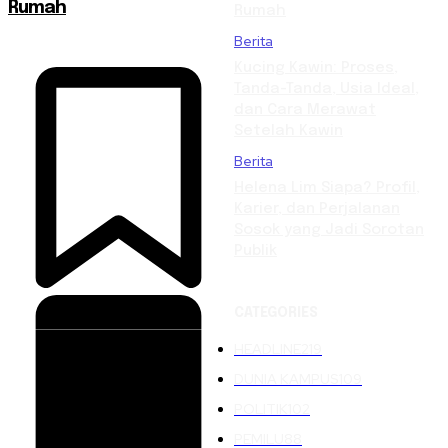
Rumah
Rumah
Berita
Kucing Kawin: Proses,
Tanda-Tanda, Usia Ideal,
dan Cara Merawat
Setelah Kawin
Berita
Helena Lim Siapa? Profil,
Karier, dan Perjalanan
Sosok yang Jadi Sorotan
Publik
CATEGORIES
HEADLINE
219
DUNIA KAMPUS
109
POLITIK
102
PEMILU
88