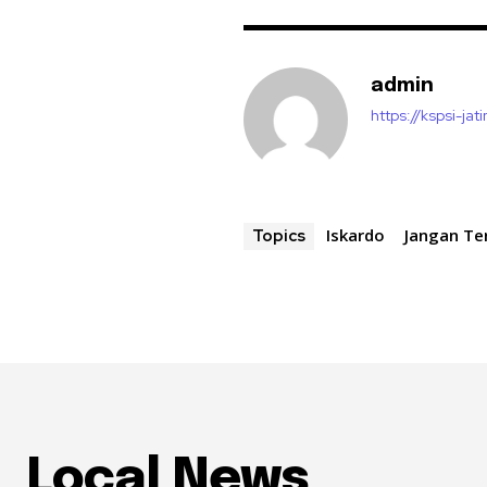
admin
https://kspsi-jati
Iskardo
Jangan Te
Topics
Local News