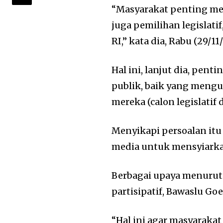
“Masyarakat penting me
juga pemilihan legislat
RI,” kata dia, Rabu (29/11
Hal ini, lanjut dia, pe
publik, baik yang meng
mereka (calon legislatif 
Menyikapi persoalan it
media untuk mensyiarka
Berbagai upaya menurut
partisipatif, Bawaslu G
“Hal ini agar masyaraka