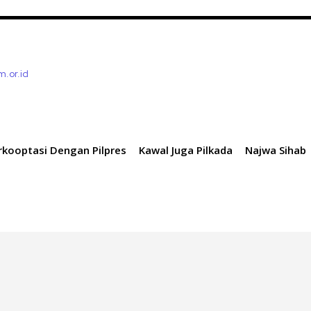
m.or.id
rkooptasi Dengan Pilpres
Kawal Juga Pilkada
Najwa Sihab