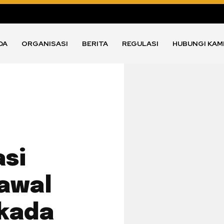
DA
ORGANISASI
BERITA
REGULASI
HUBUNGI KAM
si
Kawal
lkada