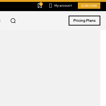
0
My account
SUBSCRIBE
Pricing Plans
I