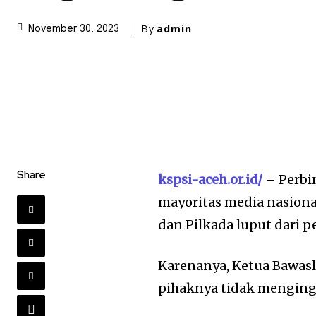
By
admin
November 30, 2023
Share
kspsi-aceh.or.id/
– Perbin
mayoritas media nasional 
dan Pilkada luput dari p
Karenanya, Ketua Bawas
pihaknya tidak mengingi