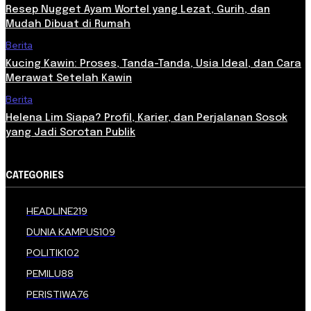
Resep Nugget Ayam Wortel yang Lezat, Gurih, dan
Mudah Dibuat di Rumah
Berita
Kucing Kawin: Proses, Tanda-Tanda, Usia Ideal, dan Cara
Merawat Setelah Kawin
Berita
Helena Lim Siapa? Profil, Karier, dan Perjalanan Sosok
yang Jadi Sorotan Publik
CATEGORIES
HEADLINE
219
DUNIA KAMPUS
109
POLITIK
102
PEMILU
88
PERISTIWA
76