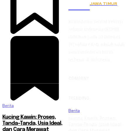
JAWA TIMUR
KSPSI
Konfederasi Serikat Pekerja
Seluruh Indonesia (KSPSI),
didirikan pada 20 Februari
1973 (dulu FBSI), adalah salah
satu konfederasi buruh
terbesar di Indonesia.
COMPANY
TRENDING
Berita
Berita
Kucing Kawin: Proses,
Kucing Kawin: Proses,
Tanda-Tanda, Usia Ideal,
Tanda-Tanda, Usia Ideal,
dan Cara Merawat
dan Cara Merawat