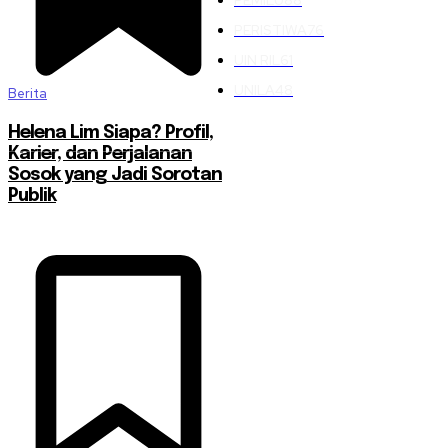
PERISTIWA
76
UIN RIL
61
UNILA
48
Berita
Helena Lim Siapa? Profil,
Karier, dan Perjalanan
Sosok yang Jadi Sorotan
Publik