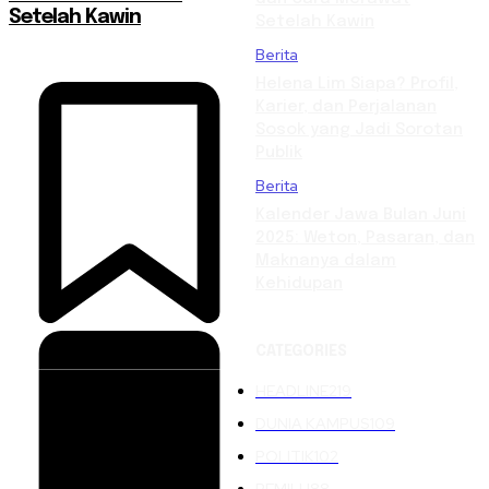
Setelah Kawin
Setelah Kawin
Berita
Helena Lim Siapa? Profil,
Karier, dan Perjalanan
Sosok yang Jadi Sorotan
Publik
Berita
Kalender Jawa Bulan Juni
2025: Weton, Pasaran, dan
Maknanya dalam
Kehidupan
CATEGORIES
HEADLINE
219
DUNIA KAMPUS
109
POLITIK
102
PEMILU
88