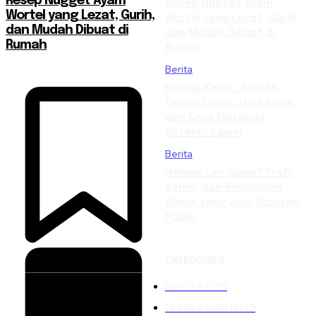
Resep Nugget Ayam
Resep Nugget Ayam
Wortel yang Lezat, Gurih,
Wortel yang Lezat, Gurih,
dan Mudah Dibuat di
dan Mudah Dibuat di
Rumah
Rumah
Berita
Kucing Kawin: Proses,
Tanda-Tanda, Usia Ideal,
dan Cara Merawat
Setelah Kawin
Berita
Helena Lim Siapa? Profil,
Karier, dan Perjalanan
Sosok yang Jadi Sorotan
Publik
CATEGORIES
HEADLINE
219
DUNIA KAMPUS
109