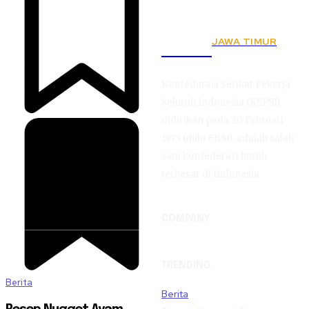
JAWA TIMUR
KSPSI
Konfederasi Serikat Pekerja
Seluruh Indonesia (KSPSI),
didirikan pada 20 Februari
1973 (dulu FBSI), adalah salah
satu konfederasi buruh
terbesar di Indonesia.
COMPANY
TRENDING
Berita
Berita