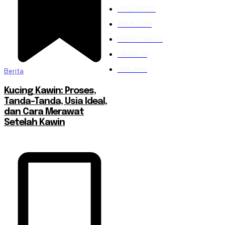
POLITIK
102
PEMILU
88
PERISTIWA
76
UIN RIL
61
UNILA
48
Berita
Kucing Kawin: Proses,
Tanda-Tanda, Usia Ideal,
dan Cara Merawat
Setelah Kawin