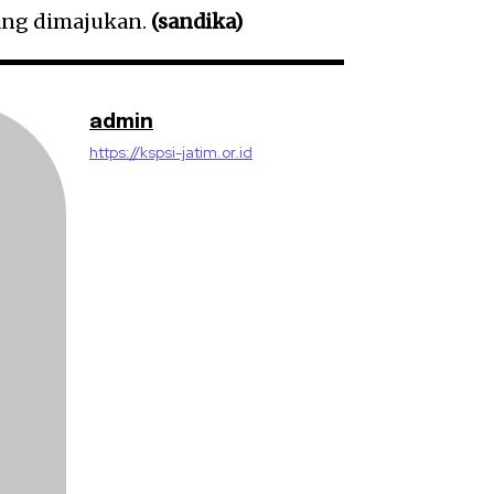
yang dimajukan.
(sandika)
admin
https://kspsi-jatim.or.id