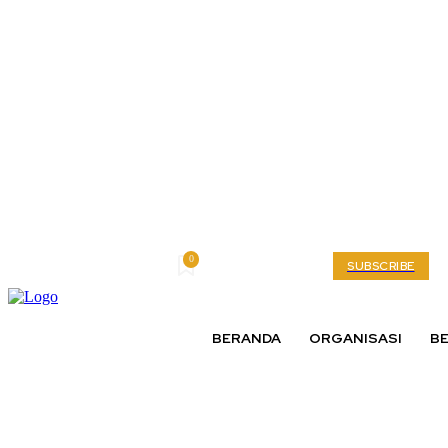
0
Friday, August 7, 2026
My account
SUBSCRIBE
BERANDA
ORGANISASI
BE