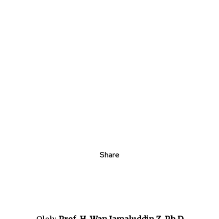
Share
Oleh:
Prof. H. Wan Jamaluddin Z, Ph.D