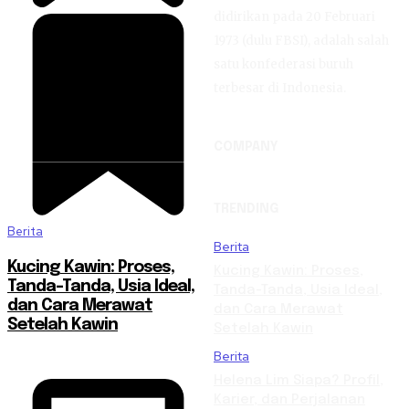
didirikan pada 20 Februari
1973 (dulu FBSI), adalah salah
satu konfederasi buruh
terbesar di Indonesia.
COMPANY
TRENDING
Berita
Berita
Kucing Kawin: Proses,
Kucing Kawin: Proses,
Tanda-Tanda, Usia Ideal,
Tanda-Tanda, Usia Ideal,
dan Cara Merawat
dan Cara Merawat
Setelah Kawin
Setelah Kawin
Berita
Helena Lim Siapa? Profil,
Karier, dan Perjalanan