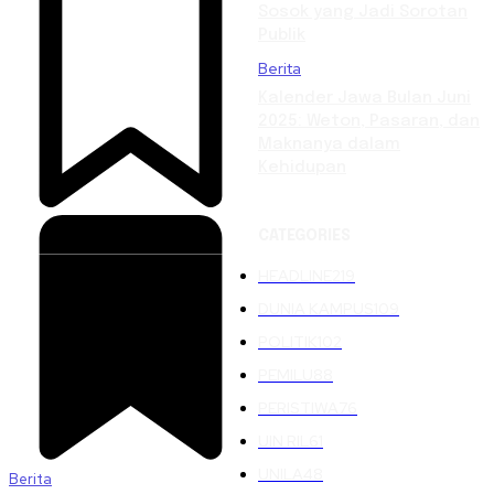
Sosok yang Jadi Sorotan
Publik
Berita
Kalender Jawa Bulan Juni
2025: Weton, Pasaran, dan
Maknanya dalam
Kehidupan
CATEGORIES
HEADLINE
219
DUNIA KAMPUS
109
POLITIK
102
PEMILU
88
PERISTIWA
76
UIN RIL
61
UNILA
48
Berita