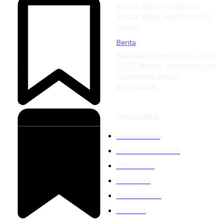
Karier, dan Perjalanan
Sosok yang Jadi Sorotan
Publik
Berita
Kalender Jawa Bulan Juni
2025: Weton, Pasaran, dan
Maknanya dalam
Kehidupan
CATEGORIES
HEADLINE
219
DUNIA KAMPUS
109
POLITIK
102
PEMILU
88
PERISTIWA
76
UIN RIL
61