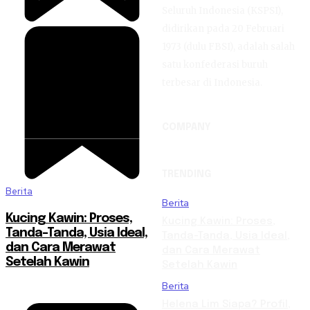
Seluruh Indonesia (KSPSI),
didirikan pada 20 Februari
1973 (dulu FBSI), adalah salah
satu konfederasi buruh
terbesar di Indonesia.
COMPANY
TRENDING
Berita
Berita
Kucing Kawin: Proses,
Kucing Kawin: Proses,
Tanda-Tanda, Usia Ideal,
Tanda-Tanda, Usia Ideal,
dan Cara Merawat
dan Cara Merawat
Setelah Kawin
Setelah Kawin
Berita
Helena Lim Siapa? Profil,