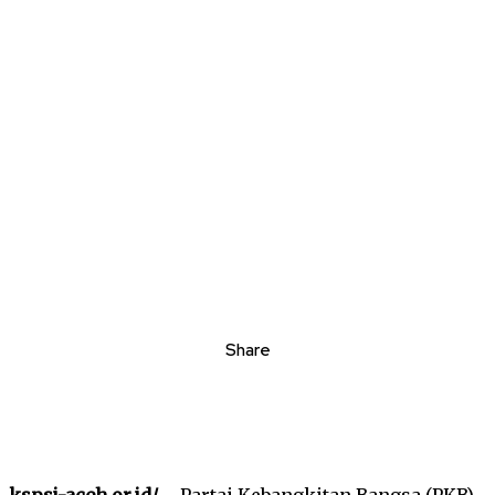
Share
kspsi-aceh.or.id/
– Partai Kebangkitan Bangsa (PKB)