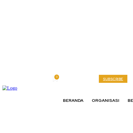
0
Friday, August 7, 2026
My account
SUBSCRIBE
BERANDA
ORGANISASI
BE